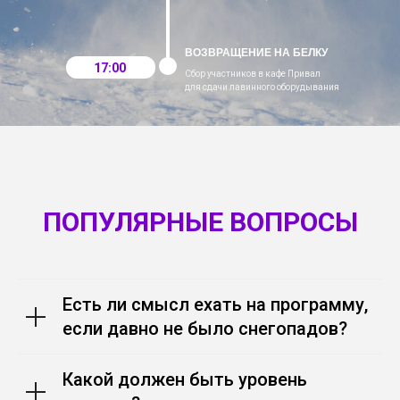
ВОЗВРАЩЕНИЕ НА БЕЛКУ
17:00
Сбор участников в кафе Привал
для сдачи лавинного оборудывания
17:00
ПОПУЛЯРНЫЕ ВОПРОСЫ
Есть ли смысл ехать на программу,
если давно не было снегопадов?
Какой должен быть уровень