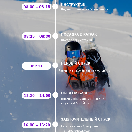
ИНСТРУКТАЖ
08:00 – 08:15
Выдача лавинного оборудования
ПОСАДКА В РАТРАК
08:15 – 08:30
Выезд в зону катания
ПЕРВЫЙ СПУСК
09:30
Разминка и привыкание к условиям
ОБЕД НА БАЗЕ
13:30 – 14:00
Горячий обед и ароматный чай
на уютной базе Йети
ЗАКЛЮЧИТЕЛЬНЫЙ СПУСК
16:00 – 16:20
Но не последний, уверенны
что ты захочешь еще