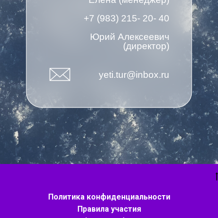
+7 (983) 215- 20- 40
Юрий Алексеевич
(директор)
yeti.tur@inbox.ru
Политика конфиденциальности
Правила участия